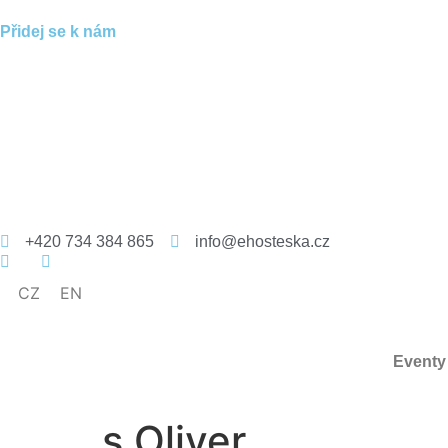
Přidej se k nám
+420 734 384 865
info@ehosteska.cz
CZ
EN
Eventy
s.Oliver