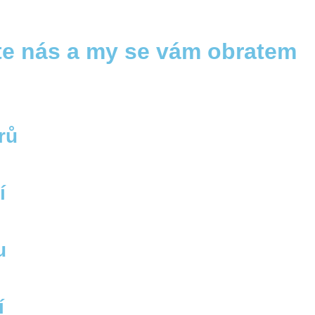
te nás a my se vám obratem
rů
í
u
í