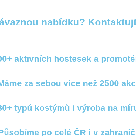
závaznou nabídku? Kontaktuj
00+ aktivních hostesek a promoté
Máme za sebou více než 2500 akc
80+ typů kostýmů i výroba na mír
Působíme po celé ČR i v zahranič